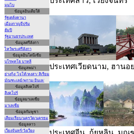
ประเทศลาว, เวียงจันทร์
มุมไบ
ข้อมูลอินเดียใต้
รัฐเตลังคานา
เมืองกาญจีปุรัม
ฮัมปิ
รัฐอานธรประเทศ
ข้อมูลศรีลังกา
ไหว้พระศรีลังกา
ข้อมูลอินโดนีเซีย
บุโรพุทโธ บาหลี
ประเทศเวียดนาม, ฮานอ
ข้อมูลพม่า
ย่างกุ้ง/ ไจโท้/หงสา/ สิเรียม
มัณฑะเลย์/พุกาม/อินเล/
ข้อมูลสิงคโปร์
สิงคโปร์
ข้อมูลมาเลเซีย
มาเลเซีย
ข้อมูลกัมพูชา
เสียมเรียบ/นครวัด/นครธม
ข้อมูลลาว
เวียงจันทร์/วังเวียง
ประเทศจีน, กุ้ยหลิน, มณ