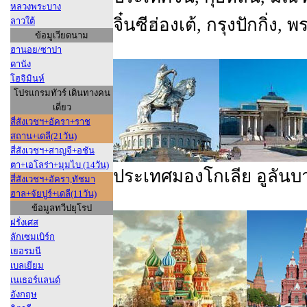
หลวงพระบาง
จิ๋นซีฮ่องเต้, กรุงปักกิ่ง
ลาวใต้
ข้อมูเวียดนาม
ฮานอย/ซาปา
ดานัง
โฮจิมินห์
โปรแกรมทัวร์ เดินทางคน
เดี่ยว
สี่สังเวชฯ+อัครา+ราช
สถาน+เดลี(21วัน)
สี่สังเวชฯ+สาญจี+อชัน
ตา+เอโลร่า+มุมไบ (14วัน)
ประเทศมองโกเลีย อูลันบา
สี่สังเวชฯ+อัครา,ทัชมา
ฮาล+จัยปูร์+เดลี(11วัน)
ข้อมูลทวีปยุโรป
ฝรั่งเศส
ลักเซมเบิร์ก
เยอรมนี
เบลเยียม
เนเธอร์แลนด์
อังกฤษ