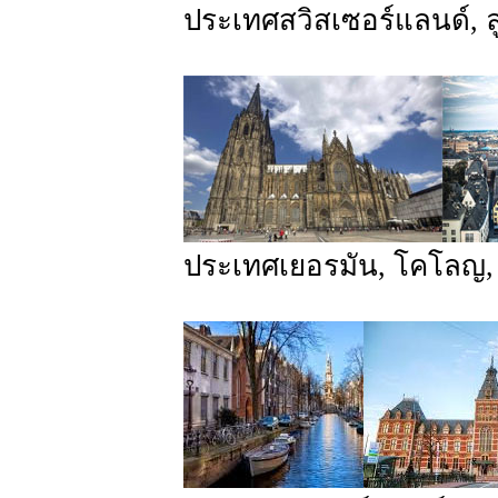
ประเทศสวิสเซอร์แลนด์, ลู
ประเทศเยอรมัน, โคโลญ,