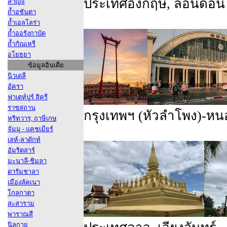
ประเทศอังกฤษ, ลอนดอน
สาญจี
ถ้ำอชันตา
ถ้ำเอลโลร่า
ถ้ำออรังกาบัด
ถ้ำกัณเหรี
อโยธยา
ข้อมูลอินเดีย
นิวเดลี
อัครา
ฟาเตห์ปูร์ สิครี
ราชสถาน
กรุงเทพฯ (หัวลําโพง)-ห
หริทวาร, ฤาษีเกษ
จัมมู - แคชเมียร์
เลห์-ลาดักห์
อัมริตสาร์
มะนาลี-ชิมลา
ดารัมชาลา
เมืองลัคเนา
โกลกาตา
สะสาราม
พาราณสี
นิลกาย