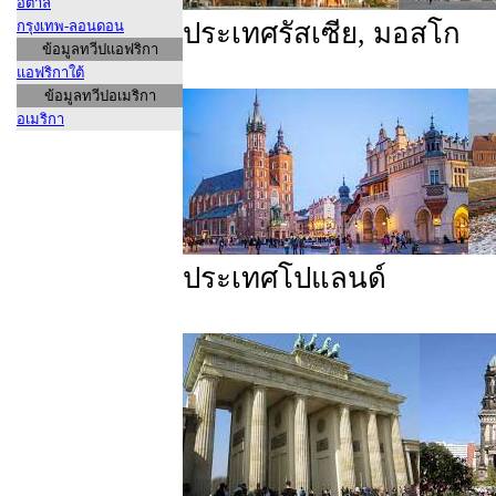
อิตาลี
กรุงเทพ-ลอนดอน
ประเทศรัสเซีย, มอสโก
ข้อมูลทวีปแอฟริกา
แอฟริกาใต้
ข้อมูลทวีปอเมริกา
อเมริกา
ประเทศโปแลนด์