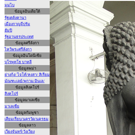
มุมไบ
ข้อมูลอินเดียใต้
รัฐเตลังคานา
เมืองกาญจีปุรัม
ฮัมปิ
รัฐอานธรประเทศ
ข้อมูลศรีลังกา
ไหว้พระศรีลังกา
ข้อมูลอินโดนีเซีย
บุโรพุทโธ บาหลี
ข้อมูลพม่า
ย่างกุ้ง/ ไจโท้/หงสา/ สิเรียม
มัณฑะเลย์/พุกาม/อินเล/
ข้อมูลสิงคโปร์
สิงคโปร์
ข้อมูลมาเลเซีย
มาเลเซีย
ข้อมูลกัมพูชา
เสียมเรียบ/นครวัด/นครธม
ข้อมูลลาว
เวียงจันทร์/วังเวียง