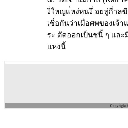
งิ่ใหญแ่หง่หนงึ่ อยทู่กี่า
เชื่อกันว่าเมื่อศพของเจ้
ระ ตัดออกเป็นชนิ้ ๆ และมี
แห่งนี้
Copyright 