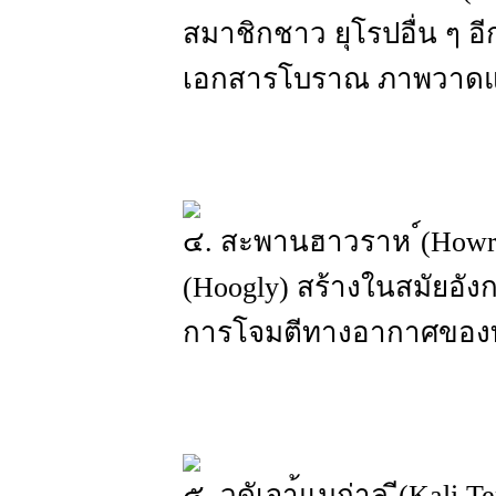
สมาชิกชาว ยุโรปอื่น ๆ อีก 
เอกสารโบราณ ภาพวาดแล
๔. สะพานฮาวราห ์(Howrah
(Hoogly) สร้างในสมัยอังก
การโจมตีทางอากาศของทห
๕. วดัเจา้แมก่าล ี(Kali 