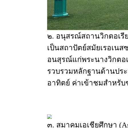
๒. อนุสรณ์สถานวิกตอเรีย 
เป็นสถาปัตย์สมัยเรอเนสซอ
อนสุรณ์แก่พระนางวิกตอเ
รวบรวมหลักฐานด้านประว
อาทิตย์ ค่าเข้าชมสำหรับ
๓. สมาคมเอเชียศึกษา (Asia