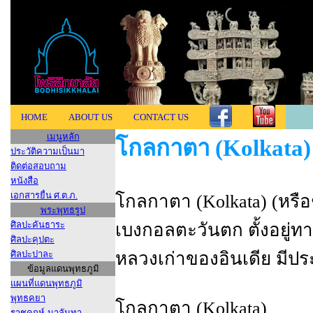
HOME
ABOUT US
CONTACT US
เมนูหลัก
โกลกาตา (Kolkata)
ประวัติความเป็นมา
ติดต่อสอบถาม
หนังสือ
เอกสารยื่น ศ.ต.ภ.
โกลกาตา (Kolkata) (หรือช
พระพุทธรูป
ศิลปะคันธาระ
เบงกอลตะวันตก ตั้งอยู่ท
ศิลปะคุปตะ
ศิลปะปาละ
หลวงเก่าของอินเดีย มี
ข้อมูลแดนพุทธภูมิ
แผนที่แดนพุทธภูมิ
พุทธคยา
โกลกาตา (Kolkata)
ราชคฤห์-นาลันทา