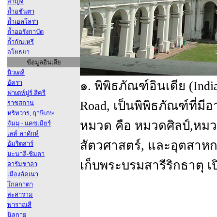
สาญจี
ถ้ำอชันตา
ถ้ำเอลโลร่า
ถ้ำออรังกาบัด
ถ้ำกัณเหรี
อโยธยา
ข้อมูลอินเดีย
นิวเดลี
อัครา
๑. พิพิธภัณฑ์อินเดีย (Indi
ฟาเตห์ปูร์ สิครี
Road, เป็นพิพิธภัณฑ์ที่ม
ราชสถาน
หริทวาร, ฤาษีเกษ
หมวด คือ หมวดศิลป์,หมว
จัมมู - แคชเมียร์
เลห์-ลาดักห์
สัตวศาสตร์, และอุตสาหกรร
อัมริตสาร์
มะนาลี-ชิมลา
เก็บพระบรมสารีริกธาตุ เป
ดารัมชาลา
เมืองลัคเนา
โกลกาตา
สะสาราม
พาราณสี
นิลกาย