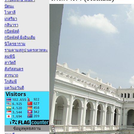
ปัตนะ
ไวสาลี
เกสริยา
กุสินารา
กบิลพัสดุ์
กบิลพัสดุ์ ฝั่งอินเดีย
นิโครธาราม
รามคามสถูป นครเทวทหะ
ลุมพินี
สาวัตถี
สังกัสสนคร
สารนาถ
โกสัมพี
แคว้นอวันตี
ข้อมูลพุทธสถาน