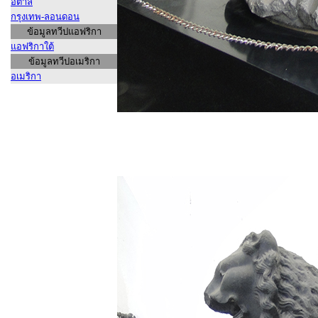
อิตาลี
กรุงเทพ-ลอนดอน
ข้อมูลทวีปแอฟริกา
แอฟริกาใต้
ข้อมูลทวีปอเมริกา
อเมริกา