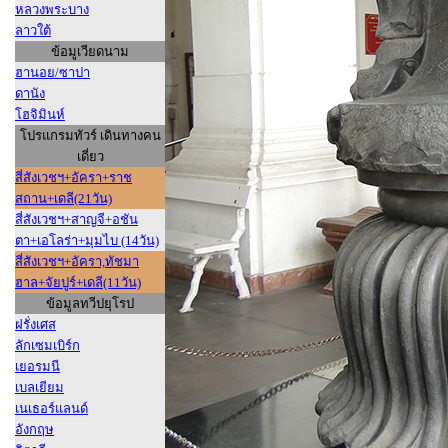
หลวงพระบาง
ลาวใต้
ข้อมูเวียดนาม
ฮานอย/ซาปา
ดานัง
โฮจิมินห์
โปรแกรมทัวร์ เดินทางคน
เดี่ยว
สี่สังเวชฯ+อัครา+ราช
สถาน+เดลี(21วัน)
สี่สังเวชฯ+สาญจี+อชัน
ตา+เอโลร่า+มุมไบ (14วัน)
สี่สังเวชฯ+อัครา,ทัชมา
ฮาล+จัยปูร์+เดลี(11วัน)
ข้อมูลทวีปยุโรป
ฝรั่งเศส
ลักเซมเบิร์ก
เยอรมนี
เบลเยียม
เนเธอร์แลนด์
อังกฤษ